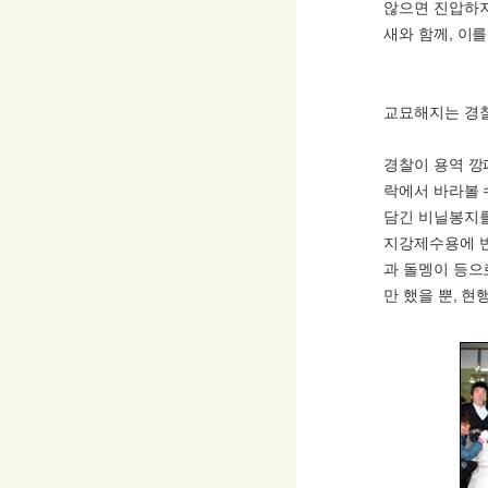
않으면 진압하지
새와 함께, 이
교묘해지는 경찰
경찰이 용역 깡
락에서 바라볼 
담긴 비닐봉지를
지강제수용에 반
과 돌멩이 등으
만 했을 뿐, 