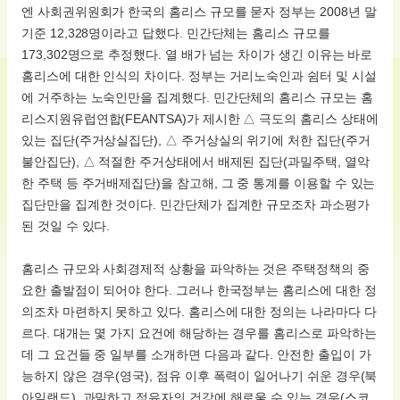
엔 사회권위원회가 한국의 홈리스 규모를 묻자 정부는 2008년 말
기준 12,328명이라고 답했다. 민간단체는 홈리스 규모를
173,302명으로 추정했다. 열 배가 넘는 차이가 생긴 이유는 바로
홈리스에 대한 인식의 차이다. 정부는 거리노숙인과 쉼터 및 시설
에 거주하는 노숙인만을 집계했다. 민간단체의 홈리스 규모는 홈
리스지원유럽연합(FEANTSA)가 제시한 △ 극도의 홈리스 상태에
있는 집단(주거상실집단), △ 주거상실의 위기에 처한 집단(주거
불안집단), △ 적절한 주거상태에서 배제된 집단(과밀주택, 열악
한 주택 등 주거배제집단)을 참고해, 그 중 통계를 이용할 수 있는
집단만을 집계한 것이다. 민간단체가 집계한 규모조차 과소평가
된 것일 수 있다.
홈리스 규모와 사회경제적 상황을 파악하는 것은 주택정책의 중
요한 출발점이 되어야 한다. 그러나 한국정부는 홈리스에 대한 정
의조차 마련하지 못하고 있다. 홈리스에 대한 정의는 나라마다 다
르다. 대개는 몇 가지 요건에 해당하는 경우를 홈리스로 파악하는
데 그 요건들 중 일부를 소개하면 다음과 같다. 안전한 출입이 가
능하지 않은 경우(영국), 점유 이후 폭력이 일어나기 쉬운 경우(북
아일랜드), 과밀하고 점유자의 건강에 해로울 수 있는 경우(스코