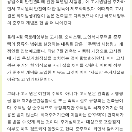
용업소의 안전관리에 관한 특별법 시행령」에 고시원업을 추가하
면서 고시원의 안전에 대한 감독이 제도화되었다. 이때까지 고시
원은 화재발생위험이 높은 건축물로 다뤄졌으나 이번 국토해양부
의 준주택 개념은 한 발 더 나아갔다.
올해 4월 국토해양부는 고시원, 오피스텔, 노인복지주택을 준주
택의 종류와 범위로 설정하는 내용을 담은 「주택법 시행령」 개
정안을 입법예고했다. 작년 7월 건축법 시행령 개정으로 고시원
에 개별 욕실과 화장실을 설치하는 것이 합법화되면서, 이미 고시
원은 주거의 한 양식으로 자리 잡을 채비를 갖췄다. 이번에 정부
가 준주택 개념을 도입한 이유도 그것이 이미 “사실상 주거시설로
이용”되고 있기 때문이다.
그러나 고시원은 여전히 주택이 아니다. 고시원은 건축법 시행령
을 통해 제2종근린생활시설 또는 숙박시설로 규정되는 건축물이
다. 주택법 상 준주택으로 규정되지만 주택법의 최저주거기준 적
용은 받지 않는다. 최저주거기준에 미달하는 준‘주택’이 건축허가
를 받을 수 있게 되는 것이다. 주거실태조사 대상으로 포함될지
여부도 아직 검토되지 않았다고 한다. 준주택이 되면서 달라지는