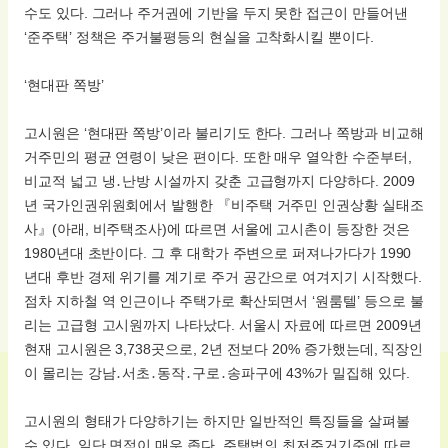
수도 있다. 그러나 주거권에 기반을 두지 못한 접근이 만들어낸
‘준주택’ 정책은 주거불평등의 현실을 고착화시킬 뿐이다.
‘현대판 쪽방’
고시원은 ‘현대판 쪽방’이라 불리기도 한다. 그러나 쪽방과 비교해
거주민의 평균 연령이 낮은 편이다. 또한 매우 열악한 수준부터,
비교적 넓고 냉․난방 시설까지 갖춘 고급형까지 다양하다. 2009
년 국가인권위원회에서 발행한 『비주택 거주민 인권상황 실태조
사』(아래, 비주택조사)에 따르면 서울에 고시촌이 등장한 것은
1980년대 초반이다. 그 후 대학가 주변으로 퍼져나가다가 1990
년대 후반 경제 위기를 계기로 주거 공간으로 여겨지기 시작했다.
점차 지하철 역 인근이나 주택가로 확산되면서 ‘원룸텔’ 등으로 불
리는 고급형 고시원까지 나타났다. 서울시 자료에 따르면 2009년
현재 고시원은 3,738곳으로, 2년 전보다 20% 증가했는데, 직장인
이 몰리는 강남․서초․동작․구로․송파구에 43%가 밀집해 있다.
고시원의 형태가 다양하기는 하지만 일반적인 특징들을 살펴볼
수 있다. 일단 면적이 매우 좁다. 주택법의 최저주거기준에 따르