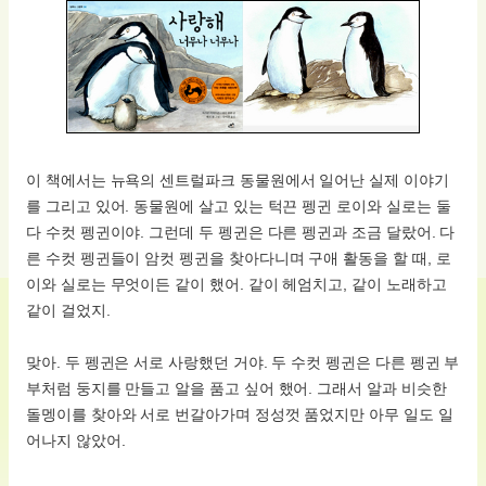
이 책에서는 뉴욕의 센트럴파크 동물원에서 일어난 실제 이야기
를 그리고 있어. 동물원에 살고 있는 턱끈 펭귄 로이와 실로는 둘
다 수컷 펭귄이야. 그런데 두 펭귄은 다른 펭귄과 조금 달랐어. 다
른 수컷 펭귄들이 암컷 펭귄을 찾아다니며 구애 활동을 할 때, 로
이와 실로는 무엇이든 같이 했어. 같이 헤엄치고, 같이 노래하고
같이 걸었지.
맞아. 두 펭귄은 서로 사랑했던 거야. 두 수컷 펭귄은 다른 펭귄 부
부처럼 둥지를 만들고 알을 품고 싶어 했어. 그래서 알과 비슷한
돌멩이를 찾아와 서로 번갈아가며 정성껏 품었지만 아무 일도 일
어나지 않았어.