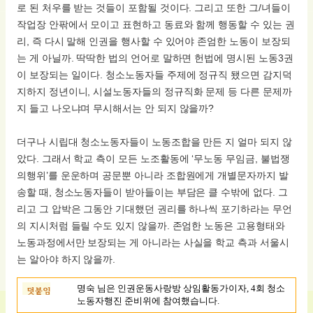
로 된 처우를 받는 것들이 포함될 것이다. 그리고 또한 그/녀들이
작업장 안팎에서 모이고 표현하고 동료와 함께 행동할 수 있는 권
리, 즉 다시 말해 인권을 행사할 수 있어야 존엄한 노동이 보장되
는 게 아닐까. 딱딱한 법의 언어로 말하면 헌법에 명시된 노동3권
이 보장되는 일이다. 청소노동자들 주제에 정규직 됐으면 감지덕
지하지 정년이니, 시설노동자들의 정규직화 문제 등 다른 문제까
지 들고 나오냐며 무시해서는 안 되지 않을까?
더구나 시립대 청소노동자들이 노동조합을 만든 지 얼마 되지 않
았다. 그래서 학교 측이 모든 노조활동에 ‘무노동 무임금, 불법쟁
의행위’를 운운하며 공문뿐 아니라 조합원에게 개별문자까지 발
송할 때, 청소노동자들이 받아들이는 부담은 클 수밖에 없다. 그
리고 그 압박은 그동안 기대했던 권리를 하나씩 포기하라는 무언
의 지시처럼 들릴 수도 있지 않을까. 존엄한 노동은 고용형태와
노동과정에서만 보장되는 게 아니라는 사실을 학교 측과 서울시
는 알아야 하지 않을까.
명숙 님은 인권운동사랑방 상임활동가이자, 4회 청소
노동자행진 준비위에 참여했습니다.