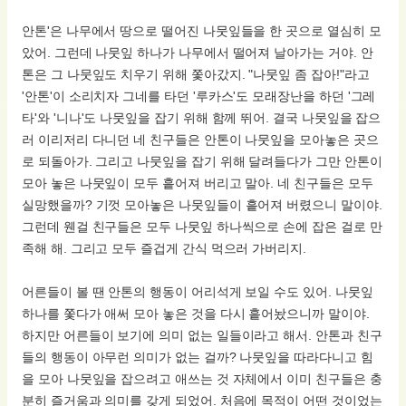
안톤'은 나무에서 땅으로 떨어진 나뭇잎들을 한 곳으로 열심히 모
았어. 그런데 나뭇잎 하나가 나무에서 떨어져 날아가는 거야. 안
톤은 그 나뭇잎도 치우기 위해 쫓아갔지. "나뭇잎 좀 잡아!"라고
'안톤'이 소리치자 그네를 타던 '루카스'도 모래장난을 하던 '그레
타'와 '니나'도 나뭇잎을 잡기 위해 함께 뛰어. 결국 나뭇잎을 잡으
러 이리저리 다니던 네 친구들은 안톤이 나뭇잎을 모아놓은 곳으
로 되돌아가. 그리고 나뭇잎을 잡기 위해 달려들다가 그만 안톤이
모아 놓은 나뭇잎이 모두 흩어져 버리고 말아. 네 친구들은 모두
실망했을까? 기껏 모아놓은 나뭇잎들이 흩어져 버렸으니 말이야.
그런데 웬걸 친구들은 모두 나뭇잎 하나씩으로 손에 잡은 걸로 만
족해 해. 그리고 모두 즐겁게 간식 먹으러 가버리지.
어른들이 볼 땐 안톤의 행동이 어리석게 보일 수도 있어. 나뭇잎
하나를 쫓다가 애써 모아 놓은 것을 다시 흩어놨으니까 말이야.
하지만 어른들이 보기에 의미 없는 일들이라고 해서. 안톤과 친구
들의 행동이 아무런 의미가 없는 걸까? 나뭇잎을 따라다니고 힘
을 모아 나뭇잎을 잡으려고 애쓰는 것 자체에서 이미 친구들은 충
분히 즐거움과 의미를 갖게 되었어. 처음에 목적이 어떤 것이었는