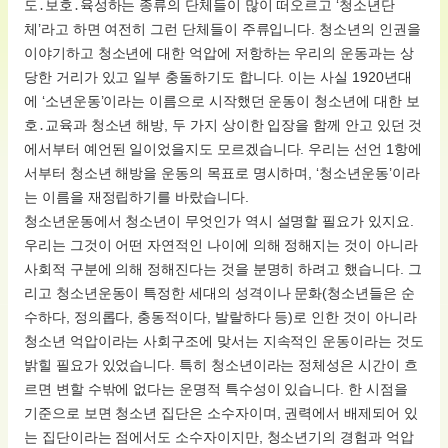
도․보호․육성하는 종류의 단체들이 많이 떠오르고 ‘청소년단
체’라고 하면 여전히 그런 단체들이 주류입니다. 청소년의 인권을
이야기하고 청소년에 대한 억압에 저항하는 우리의 운동과는 상
당한 거리가 있고 일부 충돌하기도 합니다. 이는 사실 1920년대
에 ‘소년운동’이라는 이름으로 시작했던 운동이 청소년에 대한 보
호․교육과 청소년 해방, 두 가지 상이한 입장을 함께 안고 있던 것
에서부터 예언된 일이었을지도 모르겠습니다. 우리는 선언 1항에
서부터 청소년 해방을 운동의 목표로 명시하며, ‘청소년운동’이라
는 이름을 재정립하기를 바랐습니다.
청소년운동에서 청소년이 무엇인가 역시 설명할 필요가 있지요.
우리는 그것이 어떤 자연적인 나이에 의해 정해지는 것이 아니라
사회적 구분에 의해 정해진다는 것을 분명히 하려고 했습니다. 그
리고 청소년운동이 특정한 세대의 성격이나 문화(청소년들은 순
수하다, 정의롭다, 충동적이다, 발랄하다 등)로 인한 것이 아니라
청소년 억압이라는 사회구조에 맞서는 지속적인 운동이라는 것도
밝힐 필요가 있었습니다. 특히 청소년이라는 정체성은 시간이 흐
르면 변할 수밖에 없다는 운명적 특수성이 있습니다. 한 시점을
기준으로 보면 청소년 집단은 소수자이며, 권력에서 배제되어 있
는 집단이라는 점에서도 소수자이지만, 청소년기의 경험과 억압