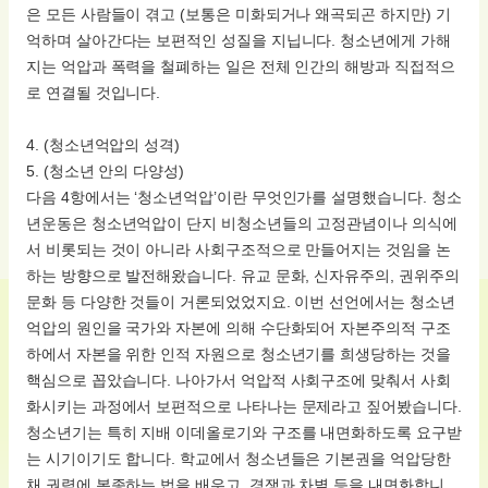
은 모든 사람들이 겪고 (보통은 미화되거나 왜곡되곤 하지만) 기
억하며 살아간다는 보편적인 성질을 지닙니다. 청소년에게 가해
지는 억압과 폭력을 철폐하는 일은 전체 인간의 해방과 직접적으
로 연결될 것입니다.
4. (청소년억압의 성격)
5. (청소년 안의 다양성)
다음 4항에서는 ‘청소년억압’이란 무엇인가를 설명했습니다. 청소
년운동은 청소년억압이 단지 비청소년들의 고정관념이나 의식에
서 비롯되는 것이 아니라 사회구조적으로 만들어지는 것임을 논
하는 방향으로 발전해왔습니다. 유교 문화, 신자유주의, 권위주의
문화 등 다양한 것들이 거론되었었지요. 이번 선언에서는 청소년
억압의 원인을 국가와 자본에 의해 수단화되어 자본주의적 구조
하에서 자본을 위한 인적 자원으로 청소년기를 희생당하는 것을
핵심으로 꼽았습니다. 나아가서 억압적 사회구조에 맞춰서 사회
화시키는 과정에서 보편적으로 나타나는 문제라고 짚어봤습니다.
청소년기는 특히 지배 이데올로기와 구조를 내면화하도록 요구받
는 시기이기도 합니다. 학교에서 청소년들은 기본권을 억압당한
채 권력에 복종하는 법을 배우고, 경쟁과 차별 등을 내면화합니