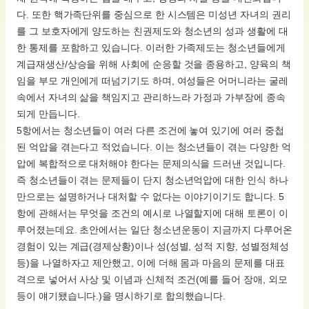
다. 또한 핵가족단위를 중심으로 한 시스템은 미성년 자녀의 권리
를 그 보호자에게 양도하는 친권제도와 청소년의 성과 생활에 대
한 통제를 포함하고 있습니다. 이러한 가족제도는 청소년들에게
계급재생산/상승을 위해 사회에 순응할 것을 종용하고, 양육의 책
임을 부모 개인에게 떠넘기기도 하며, 여성들은 어머니라는 굴레
속에서 자녀의 삶을 책임지고 관리하느라 가정과 가부장에 종속
되게 만듭니다.
5항에서는 청소년들이 여러 다른 조건에 놓여 있기에 여러 중첩
된 억압을 겪는다고 적었습니다. 이는 청소년들이 겪는 다양한 억
압에 복합적으로 대처해야 한다는 문제의식을 드러낸 것입니다.
즉 청소년들이 겪는 문제들이 단지 청소년억압에 대한 인식 하나
만으로는 설명하거나 대처할 수 없다는 이야기이기도 합니다. 5
항에 관해서는 무엇을 조건의 예시로 나열할지에 대해 토론이 이
루어졌는데요. 초안에서는 일단 청소년운동이 지금까지 다루어온
경험이 있는 계급(경제상황)이나 성(성별, 성적 지향, 성별정체성
등)을 나열하자고 제안했고, 이에 더해 몸과 마음의 문제를 대표
격으로 넣어서 사상 및 이념과 신체적 조건(예를 들어 장애, 외모
등이 얘기됐습니다.)을 명시하기로 합의했습니다.