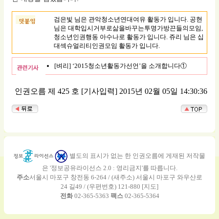
검은빛 님은 관악청소년연대여유 활동가 입니다. 공현
님은 대학입시거부로삶을바꾸는투명가방끈들의모임,
청소년인권행동 아수나로 활동가 입니다. 쥬리 님은 십
대섹슈얼리티인권모임 활동가 입니다.
[벼리] ‘2015청소년활동가선언’을 소개합니다①
인권오름 제 425 호
[기사입력] 2015년 02월 05일 14:30:36
별도의 표시가 없는 한 인권오름에 게재된 저작물
은 '정보공유라이선스 2.0 : 영리금지'를 따릅니다.
주소
서울시 마포구 창전동 6-264 / (새주소) 서울시 마포구 와우산로
24 길49 / (우편번호) 121-880 [
지도
]
전화
02-365-5363
팩스
02-365-5364