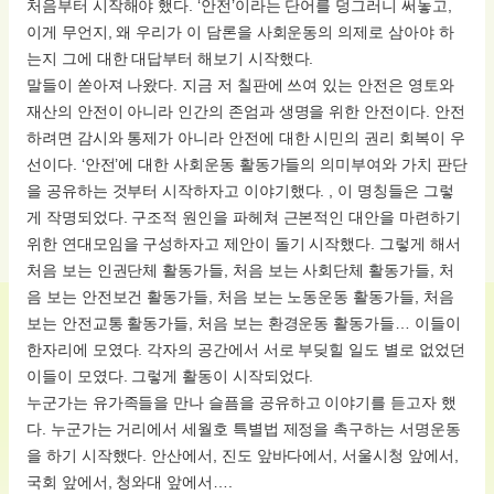
처음부터 시작해야 했다. ‘안전’이라는 단어를 덩그러니 써놓고,
이게 무언지, 왜 우리가 이 담론을 사회운동의 의제로 삼아야 하
는지 그에 대한 대답부터 해보기 시작했다.
말들이 쏟아져 나왔다. 지금 저 칠판에 쓰여 있는 안전은 영토와
재산의 안전이 아니라 인간의 존엄과 생명을 위한 안전이다. 안전
하려면 감시와 통제가 아니라 안전에 대한 시민의 권리 회복이 우
선이다. ‘안전’에 대한 사회운동 활동가들의 의미부여와 가치 판단
을 공유하는 것부터 시작하자고 이야기했다. , 이 명칭들은 그렇
게 작명되었다. 구조적 원인을 파헤쳐 근본적인 대안을 마련하기
위한 연대모임을 구성하자고 제안이 돌기 시작했다. 그렇게 해서
처음 보는 인권단체 활동가들, 처음 보는 사회단체 활동가들, 처
음 보는 안전보건 활동가들, 처음 보는 노동운동 활동가들, 처음
보는 안전교통 활동가들, 처음 보는 환경운동 활동가들… 이들이
한자리에 모였다. 각자의 공간에서 서로 부딪힐 일도 별로 없었던
이들이 모였다. 그렇게 활동이 시작되었다.
누군가는 유가족들을 만나 슬픔을 공유하고 이야기를 듣고자 했
다. 누군가는 거리에서 세월호 특별법 제정을 촉구하는 서명운동
을 하기 시작했다. 안산에서, 진도 앞바다에서, 서울시청 앞에서,
국회 앞에서, 청와대 앞에서….