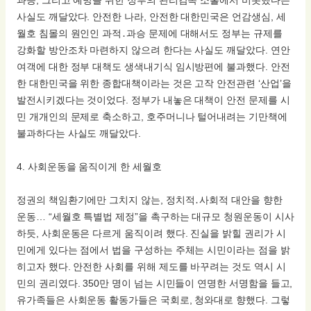
과승, 그리고 예방을 위한 정부의 관리감독 소홀에서 비롯했다는
사실도 깨달았다. 안전한 나라, 안전한 대한민국은 언감생심, 세
월호 침몰의 원인인 과적․과승 문제에 대해서도 정부는 규제를
강화할 방안조차 마련하지 않으려 한다는 사실도 깨달았다. 연안
여객에 대한 정부 대책도 생색내기식 임시방편에 불과했다. 안전
한 대한민국을 위한 종합대책이라는 것은 고작 안전관련 ‘산업’을
발전시키겠다는 것이었다. 정부가 내놓은 대책이 안전 문제를 시
민 개개인의 문제로 축소하고, 호주머니나 털어내려는 기만책에
불과하다는 사실도 깨달았다.
4. 사회운동을 움직이게 한 세월호
정권의 책임환기에만 그치지 않는, 정치적․사회적 대안을 향한
운동… “세월호 특별법 제정”을 촉구하는 대규모 청원운동이 시사
하듯, 사회운동은 다르게 움직이려 했다. 진실을 밝힐 권리가 시
민에게 있다는 점에서 법을 구성하는 주체는 시민이라는 점을 밝
히고자 했다. 안전한 사회를 위해 제도를 바꾸려는 것도 역시 시
민의 권리였다. 350만 명이 넘는 시민들이 연명한 서명함을 들고,
유가족들은 사회운동 활동가들은 국회로, 청와대로 향했다. 그렇