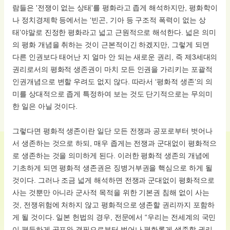
람들은 '전쟁이 없는 상태'를 평화라고 좁게 해석하지만, 평화학이
나 정치경제학 등에서는 ‘빈곤, 기아 등 구조적 폭력이 없는 상
태’야말로 진정한 평화라고 넓고 근원적으로 해석한다. 넓은 의미
의 평화 개념을 취하는 것이 근본적이긴 하겠지만, 그렇게 되면
다른 인권보다 태어난 지 얼마 안 되는 새로운 권리, 즉 제3세대의
권리로서의 평화적 생존권이 마치 모든 인권을 가리키는 포괄적
인권개념으로 변할 우려도 없지 않다. 따라서 ‘평화적 생존’의 의
미를 상대적으로 좁게 특정하여 보는 것도 단기적으로는 무의미
한 일은 아닐 것이다.
그렇다면 평화적 생존이란 일단 모든 전쟁과 공포로부터 벗어나
서 생존하는 것으로 하되, 매우 좁게는 전쟁과 군대없이 평화적으
로 생존하는 것을 의미하게 된다. 이러한 평화적 생존의 개념에
기초하게 되면 평화적 생존권은 징병거부권을 핵심으로 하게 될
것이다. 그러나 조금 넓게 해석하면 전쟁과 군대없이 평화적으로
사는 것뿐만 아니라 군사적 목적을 위한 기본권 침해 없이 사는
것, 전쟁위험에 처하지 않고 평화적으로 생존할 권리까지 포함하
게 될 것이다. 일본 헌법의 경우, 전문에서 “우리는 전세계의 국민
이 평등하게 공포와 결핍으로부터 벗어나 평화롭게 생존할 권리