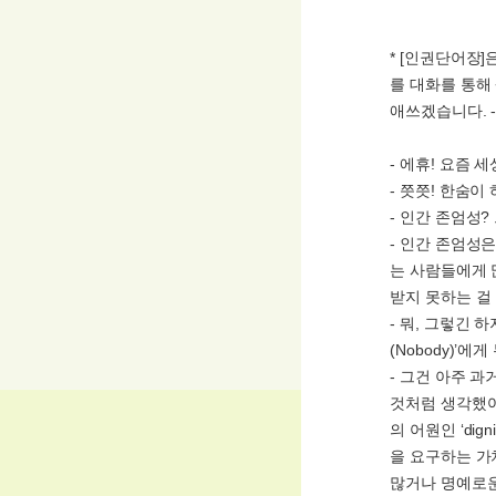
* [인권단어장
를 대화를 통해
애쓰겠습니다. 
- 에휴! 요즘 
- 쯧쯧! 한숨이
- 인간 존엄성?
- 인간 존엄성
는 사람들에게 
받지 못하는 걸
- 뭐, 그렇긴
(Nobody)’
- 그건 아주 
것처럼 생각했어
의 어원인 ‘di
을 요구하는 가
많거나 명예로운