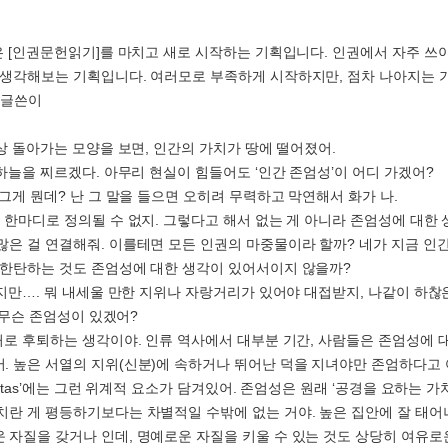
]은 [인권문헌읽기]를 마치고 새로 시작하는 기획입니다. 인권에서 자주 쓰
 생각해보는 기획입니다. 여러모로 부족하게 시작하지만, 점차 나아지는 
-글쓴이
세상 돌아가는 모양을 보면, 인간의 가치가 땅에 떨어졌어.
 하늘을 찌르겠다. 아무리 현실이 힘들어도 ‘인간 존엄성’이 어디 가겠어?
 그게 뭔데? 난 그 말을 들으면 오히려 무력하고 막연해서 화가 나.
은 한마디로 정의될 수 없지. 그렇다고 해서 없는 게 아니라 존엄성에 대한
많은 걸 연결해줘. 이를테면 모든 인권의 마중물이라 할까? 네가 지금 인
 한탄하는 것도 존엄성에 대한 생각이 있어서이지 않을까?
 하지만…. 뭐 내세울 만한 지위나 자랑거리가 있어야 대접받지, 나같이 하찮
에게 무슨 존엄성이 있겠어?
과거로 후퇴하는 생각이야. 인류 역사에서 대부분 기간, 사람들은 존엄성에 
. 높은 서열의 지위(신분)에 속하거나 뛰어난 덕을 지녀야만 존엄하다고 
gnitas’에는 그런 위계적 요소가 담겨있어. 존엄성은 원래 ‘공경을 요하는 
치란 게 평등하기보다는 차별적일 수밖에 없는 거야. 높은 집안에 잘 태
 자질을 갖거나 인데, 명예로운 자질을 키울 수 있는 것도 상당히 여유로