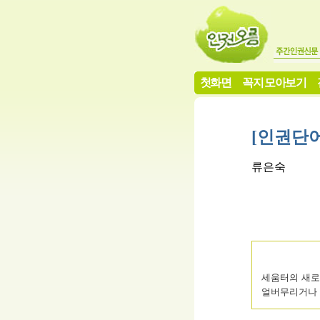
첫화면
꼭지 모아보기
[인권단어
류은숙
세움터의 새로
얼버무리거나 