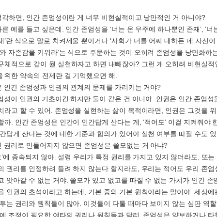
 생각하면, 인간 존엄성이란 게 너무 비현실적이고 낭만적인 거 아니야?
다른 예를 들고 싶은데. 인간 존엄성을 ‘너는 온 우주에 하나뿐인 존재’, ‘너
재’란 식으로 말로 치켜세울 뿐이거나 ‘사회가 너를 어찌 대하든 네 자신이
화와 자존감을 키워라’는 식으로 주문하는 것이 오히려 존엄성을 낭만화하는
구체적으로 같이 뭘 실천하자고 하면 내빼잖아? 그런 게 오히려 비현실적
 위한 약속의 전제란 걸 기억했으면 해.
말은 인간 존엄성과 인권의 관계의 문제를 가리키는 거야?
 존엄성이 인권의 기초이긴 하지만 둘이 같은 건 아니야. 인권은 인간 존엄성
치라고 할 수 있어. 존엄성을 실현하는 삶이 목적이라면, 인권은 그것을 
할까. 인간 존엄성은 인간이 인간답게 산다는 게, ‘적어도’ 이걸 지켜줘야
인간답게 산다는 것에 대한 기준과 합의가 있어야 실천 여부를 따질 수도 있
적인 권리로 만들어지지 않으면 존엄성은 쓸모없는 거 아냐?
쓸모’에 종속되지 않아. 설령 우리가 특정 권리를 가지고 있지 않더라도, 또
의 권리를 인정하려 들려 하지 않는다 할지라도, 우리는 적어도 우리 존엄
코 앗아갈 수 없는 거야. 쓸모가 있고 없고를 따질 수 없는 가치가 인간 존
을 인권의 초석이라고 하는데, 기본 중의 기본 원칙이라는 말이야. 세상에
다투는 권리와 원칙들이 많아. 이것들이 다툴 때마다 보이지 않는 심판 역할
간에 조정이 필요한 여타의 권리나 원칙들과 달리, 존엄성은 양보하거나 타