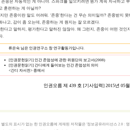
한 존중은 자동적인 게 아니야. 스파크를 일으키려면 뭔가 계속 자극하고 
고 훈련하는 게 아닐까?
렵지만 존중이란 말도 어려워. ‘존중’한다는 건 무슨 의미일까? 존중받지 못
화나고, 감이 좀 오는데, 존중하는 게 뭔지는 잘 모르겠다.
중한다고 말하지, 평가한다고 말하진 않잖아. 왜 그런지, 존중이 어떤 것인
자.
류은숙 님은 인권연구소 창 연구활동가입니다.
[인권문헌읽기] 인간 존엄성에 관한 위원단의 보고서(2008)
[인권문헌읽기] 간디에게 들어보는 인간 존엄성의 의미
<간디 자서전> 중에서
인권오름 제 439 호
[기사입력] 2015년 05월 2
별도의 표시가 없는 한 인권오름에 게재된 저작물은 '정보공유라이선스 2.0 : 