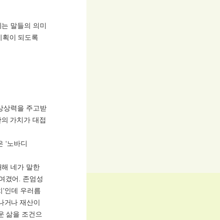
이는 말들의 의미
기획이 되도록
 상상력을 주고받
간의 가치가 대접
은 ‘노바디
대해 네가 말한
여겼어. 존엄성
가치’인데 우러름
어나거나 재산이
운 삶을 조건으