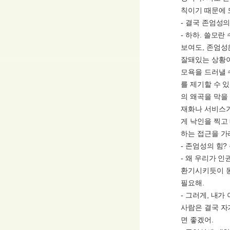
칙이기 때문에 
- 결국 존엄성의
- 하하. 쓸모
보여도, 존엄성
잘돼있는 상황이
모욕을 드러낼 
를 제기할 수 
의 왜곡을 막을
재화나 서비스가
게 낙인을 찍고
하는 접근을 가
- 존엄성의 힘?
- 왜 우리가 
환기시키듯이 동
필요해.
- 그러게, 내
사람은 결국 자
면 좋겠어.