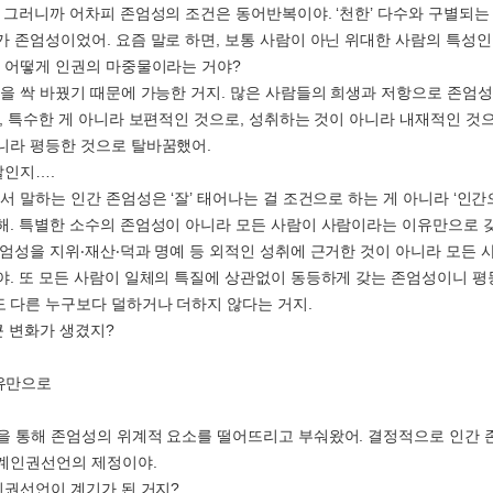
. 그러니까 어차피 존엄성의 조건은 동어반복이야. ‘천한’ 다수와 구별되는 
가 존엄성이었어. 요즘 말로 하면, 보통 사람이 아닌 위대한 사람의 특성인
이 어떻게 인권의 마중물이라는 거야?
격을 싹 바꿨기 때문에 가능한 거지. 많은 사람들의 희생과 저항으로 존엄
즉, 특수한 게 아니라 보편적인 것으로, 성취하는 것이 아니라 내재적인 것
니라 평등한 것으로 탈바꿈했어.
말인지….
서 말하는 인간 존엄성은 ‘잘’ 태어나는 걸 조건으로 하는 게 아니라 ‘인간
해. 특별한 소수의 존엄성이 아니라 모든 사람이 사람이라는 이유만으로 
존엄성을 지위‧재산‧덕과 명예 등 외적인 성취에 근거한 것이 아니라 모든 
야. 또 모든 사람이 일체의 특질에 상관없이 동등하게 갖는 존엄성이니 평
 다른 누구보다 덜하거나 더하지 않다는 거지.
큰 변화가 생겼지?
유만으로
을 통해 존엄성의 위계적 요소를 떨어뜨리고 부숴왔어. 결정적으로 인간
계인권선언의 제정이야.
계인권선언이 계기가 된 거지?