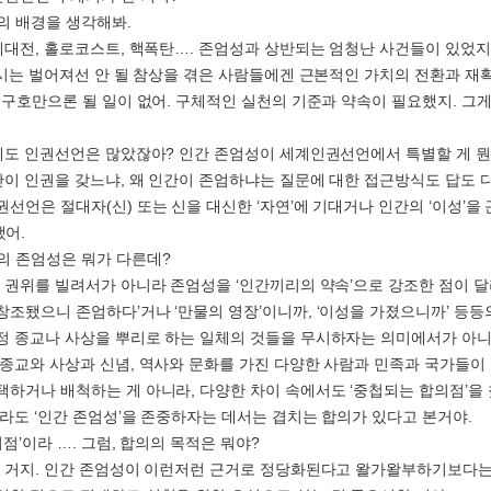
의 배경을 생각해봐.
세계대전, 홀로코스트, 핵폭탄…. 존엄성과 상반되는 엄청난 사건들이 있었지
 다시는 벌어져선 안 될 참상을 겪은 사람들에겐 근본적인 가치의 전환과 재
는 구호만으론 될 일이 없어. 구체적인 실천의 기준과 약속이 필요했지. 그
대에도 인권선언은 많았잖아? 인간 존엄성이 세계인권선언에서 특별할 게 뭔
인간이 인권을 갖느냐, 왜 인간이 존엄하냐는 질문에 대한 접근방식도 답도 
권선언은 절대자(신) 또는 신을 대신한 ‘자연’에 기대거나 인간의 ‘이성’을
어.
의 존엄성은 뭐가 다른데?
의 권위를 빌려서가 아니라 존엄성을 ‘인간끼리의 약속’으로 강조한 점이 달라
창조됐으니 존엄하다’거나 ‘만물의 영장’이니까, ‘이성을 가졌으니까’ 등등
정 종교나 사상을 뿌리로 하는 일체의 것들을 무시하자는 의미에서가 아니
 종교와 사상과 신념, 역사와 문화를 가진 다양한 사람과 민족과 국가들이 
택하거나 배척하는 게 아니라, 다양한 차이 속에서도 ‘중첩되는 합의점’을 
달라도 ‘인간 존엄성’을 존중하자는 데서는 겹치는 합의가 있다고 본거야.
의점’이라 …. 그럼, 합의의 목적은 뭐야?
한 거지. 인간 존엄성이 이런저런 근거로 정당화된다고 왈가왈부하기보다