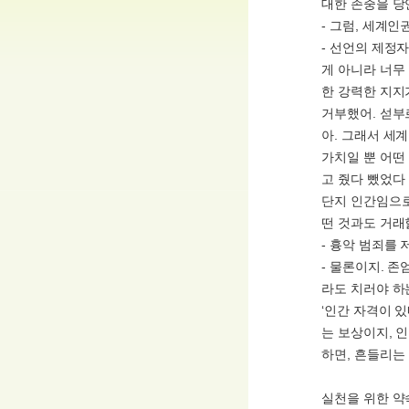
대한 존중을 당
- 그럼, 세계
- 선언의 제정
게 아니라 너무
한 강력한 지지
거부했어. 섣부
아. 그래서 세
가치일 뿐 어떤
고 줬다 뺐었다
단지 인간임으로
떤 것과도 거래
- 흉악 범죄를
- 물론이지. 
라도 치러야 하
‘인간 자격이 있
는 보상이지, 
하면, 흔들리는
실천을 위한 약