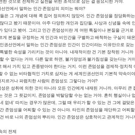
연한 것으로 전제하고 실천을 위한 초석으로 삼는 걸 중요시한 거야.
인권선언에서 말하는 인간 존엄성의 의미는 뭐야?
자들은 그 개념에 대해 콕 집어 정의하지 않았어. 인간 존엄성을 정당화하
 많다고 봤기 때문이야. 아주 다양한 개인과 집단들, 사상과 신념들 속에 
가 있다고 봤어. 그리고 인간 존엄성이란 게 어떤 특질이나 본질을 근거로
르게 본질을 규정하는 게 인간과 비인간을 구별하고 배척하는 구실이 돼온
계인권선언에서 말하는 인간 존엄성은 인간이 인간이라는 이유만으로 갖는
 특별한 속성을 가리키는 것이 아니야. 내재적이란 건 기본 장착된 거니까
 할 수 없다는 거야. 다른 말로 하면, 불가양성과 불가침성을 갖는다는 거야
 해서 가치 있고 존중받아야 한다는 거지. 이런 존엄성을 경제적‧정치적 
할 수 없는 비타협적인 가치로 삼자는 게 세계인권선언의 기본적 약속이야
 저지르거나 파렴치한 사람의 존엄성도 그렇다는 거야?
존엄성은 성취에 의한 것이 아니라 모든 인간에게 내재된 거니까, 아무리 큰
는 것은 그 죗값이지, 존엄성을 박탈당할 수는 없는 거야. 흔히 행실이나 
네 없네’ 따지는 경우가 많은데, 그럴 때 우리가 할 수 있는 건 그에 걸맞은
인간 존엄성을 어찌할 수 있는 건 아니야. 타인의 존엄성을 재단하고 어찌할
 건 바로 나의 존엄성의 뿌리야. 인간 존엄성은 상호적이고 관계적인 거니
속의 전제