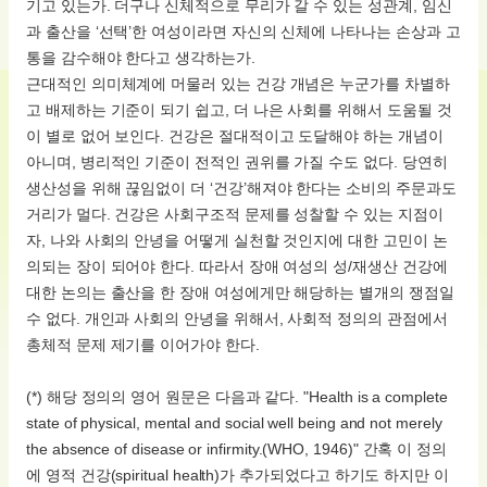
기고 있는가. 더구나 신체적으로 무리가 갈 수 있는 성관계, 임신
과 출산을 ‘선택’한 여성이라면 자신의 신체에 나타나는 손상과 고
통을 감수해야 한다고 생각하는가.
근대적인 의미체계에 머물러 있는 건강 개념은 누군가를 차별하
고 배제하는 기준이 되기 쉽고, 더 나은 사회를 위해서 도움될 것
이 별로 없어 보인다. 건강은 절대적이고 도달해야 하는 개념이
아니며, 병리적인 기준이 전적인 권위를 가질 수도 없다. 당연히
생산성을 위해 끊임없이 더 ‘건강’해져야 한다는 소비의 주문과도
거리가 멀다. 건강은 사회구조적 문제를 성찰할 수 있는 지점이
자, 나와 사회의 안녕을 어떻게 실천할 것인지에 대한 고민이 논
의되는 장이 되어야 한다. 따라서 장애 여성의 성/재생산 건강에
대한 논의는 출산을 한 장애 여성에게만 해당하는 별개의 쟁점일
수 없다. 개인과 사회의 안녕을 위해서, 사회적 정의의 관점에서
총체적 문제 제기를 이어가야 한다.
(*) 해당 정의의 영어 원문은 다음과 같다. "Health is a complete
state of physical, mental and social well being and not merely
the absence of disease or infirmity.(WHO, 1946)" 간혹 이 정의
에 영적 건강(spiritual health)가 추가되었다고 하기도 하지만 이