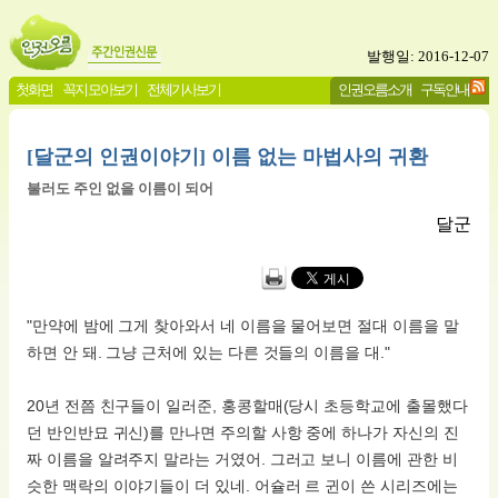
발행일: 2016-12-07
첫화면
꼭지 모아보기
전체기사보기
인권오름소개
구독안내
[달군의 인권이야기] 이름 없는 마법사의 귀환
불러도 주인 없을 이름이 되어
달군
"만약에 밤에 그게 찾아와서 네 이름을 물어보면 절대 이름을 말
하면 안 돼. 그냥 근처에 있는 다른 것들의 이름을 대."
20년 전쯤 친구들이 일러준, 홍콩할매(당시 초등학교에 출몰했다
던 반인반묘 귀신)를 만나면 주의할 사항 중에 하나가 자신의 진
짜 이름을 알려주지 말라는 거였어. 그러고 보니 이름에 관한 비
슷한 맥락의 이야기들이 더 있네. 어슐러 르 귄이 쓴 시리즈에는