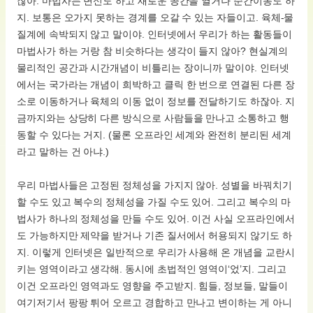
잖아. 마법사는 변신도 하고 새로운 공간을 열거나 순간이동도 하
지. 보통은 오가지 못하는 경계를 오갈 수 있는 자들이고. 육체-물
질계에 속박되지 않고 말이야. 인터넷에서 우리가 하는 활동들이
마법사가 하는 거랑 참 비슷하다는 생각이 들지 않아? 현실계의
물리적인 공간과 시간개념이 비틀리는 장이니까 말이야. 인터넷
에서는 국가라는 개념이 희박하고 클릭 한 번으로 연결된 다른 장
소로 이동하거나 육체의 이동 없이 정보를 전달하기도 하잖아. 지
금까지와는 상당히 다른 방식으로 사람들을 만나고 소통하고 행
동할 수 있다는 거지. (물론 오프라인 세계와 완전히 분리된 세계
라고 말하는 건 아냐.)
우리 마법사들은 고정된 정체성을 가지지 않아. 성별을 바꿔치기
할 수도 있고 복수의 정체성을 가질 수도 있어. 그리고 복수의 마
법사가 하나의 정체성을 만들 수도 있어. 이건 사실 오프라인에서
도 가능하지만 제약을 받거나 기존 질서에서 허용되지 않기도 하
지. 이렇게 인터넷은 일반적으로 우리가 사용해 온 개념을 교란시
키는 영역이라고 생각해. 동시에 초법적인 영역이‘었’지. 그리고
이건 오프라인 영역과도 영향을 주고받지. 힘들, 정보들, 말들이
여기저기서 팡팡 튀어 오르고 경합하고 만나고 변이하는 게 아니