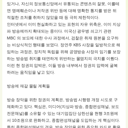
있거나, 자신의 정보통신망에서 유통되는 콘텐츠의 잘못, 이를테
면 명예훼손이나 저작권 위반 등에 대해 명확한 통지를 받은 뒤
적절한 조처를 취하지 않았을 때 등 극히 제한적이다.
인터넷에서 이미 현실화하고 있는 표현의 자유 위축은, 이미 지상
파 방송에까지 확대되는 중이다. 미국산 광우병 쇠고기 관련
MBC 의 보도에 대한 수사 과정에서, 검찰은 취재 원본을 요구하
는 비상식적인 행태를 보였다. 정연주 KBS 사장을 일방적으로 해
임하는 과정은, 정치적 독립을 위해 공영방송 사장의 임기를 보장
하는 방송법 취지를 태연하게 위반하는 몰염치의 극치를 이뤘다.
이런 현 정권의 압박은, 이들 방송 내부에서 정권의 압력에 굴복
하려는 움직임을 낳고 있다.
방송에 재갈 물릴 계획들
방송 장악을 위한 정권의 계획은, 방송법 시행령 개정 시도로 구
체화하고 있다. 핵심은, 미디어(지상파 방송, 종합편성채널, 보도
전문채널)를 소유할 수 있는 대기업집단 상한선을 현행 3조원에
서 10조원으로 완화하고, 종합편성채널을 도입하는 게 핵심이다.
특히 종합편성채널의 경우, 방송 장악을 위한 주요한 카드로 활용