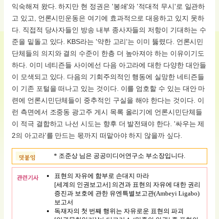
익숙해져 왔다. 하지만 현 정권은 '봉쇄'와 '적대적 무시'로 일관하
고 있고, 언론시민운동은 여기에 효과적으로 대응하고 있지 못하
다. 직접적 당사자들인 방송 내부 종사자들의 저항이 기대하는 수
준을 밑돌고 있다. KBS라는 '약한 고리'는 이미 뚫렸다. 언론시민
단체들의 의지와 결의 수준이 한층 더 높아져야 하는 이유이기도
하다. 이미 네티즌들 사이에선 다음 아고라에 대한 다양한 대안들
이 모색되고 있다. 다음의 기회주의적인 행동에 실망한 네티즌들
이 기존 포털을 떠나고 있는 것이다. 이를 엄호할 수 있는 대안 마
련에 언론시민단체들이 중추적인 구실을 해야 한다는 것이다. 이
런 측면에서 조중동 광고주 게시 목록 올리기에 언론시민단체들
이 적극 결합하고 나선 시도는 향후 더 발전돼야 한다. '싸우는 제
2의 아고라'를 만드는 몫까지 떠맡아야 하지 않을까 싶다.
* 조준상 님은 공공미디어연구소 부소장입니다.
표현의 자유에 함부로 손대지 마라
[세계의 인권보고서] 의견과 표현의 자유에 대한 권리
증진과 보호에 관한 유엔특별보고관(Ambeyi Ligabo)
보고서
독재자의 첫 번째 행위는 자유로운 표현의 파괴