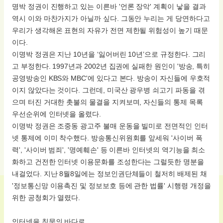
명박 정권이 진행하고 있는 이른바 '언론 장악' 계획이 낳을 결과
역시 이와 마찬가지가 아닐까 싶다. 그동안 누리는 게 당연하다고
우리가 생각해온 표현의 자유가 전면 제한될 위험성이 높기 때문
이다.
이명박 정권은 지난 10년을 ‘잃어버린 10년’으로 규정한다. 그리
고 부정한다. 1997년과 2002년 집권에 실패한 원인이 '방송, 특히
공영방송인 KBS와 MBC'에 있다고 본다. 방송이 자신들에 우호적
이지 않았다는 것이다. 그런데, 미국산 광우병 쇠고기 파동을 겪
으며 터진 거대한 촛불의 물결을 지켜보며, 자신들의 통제 목록
우선순위에 인터넷을 올렸다.
이명박 정권은 조중동 광고주 불매 운동을 빌미로 전면적인 인터
넷 통제에 이미 착수했다. 방송통신위원회를 앞세워 '사이버 폭
력', '사이버 범죄', '명예훼손' 등 이른바 인터넷의 역기능을 최소
화하고 건전한 인터넷 이용문화를 조성한다는 그럴듯한 명분을
내걸었다. 지난 8월8일에는 정보인권단체들이 철저히 배제된 채
'정보통신망 이용촉진 및 정보보호 등에 관한 법률' 시행령 개정을
위한 공청회가 열렸다.
인터넷을 침묵의 바다로