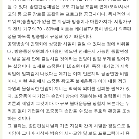
될 수 있다. 종합편성채널은 보도 기능을 포함해 연예/오락/시사/
고양 등 모든 장르를 포괄하는 프로그램 공급자이다. 독자적인 네
트워크(송출망)가 없을 뿐 지상파 방송이나 마찬가지다. 시청가구
의 전체 가구의 70～80%에 이르는 케이블TV 등이 반드시 의무편
성을 하도록 방송법에 규정돼 있기 때문이다.
공영방송의 민영화에 상당한 시일이 걸릴 수 있다는 점에 비춰볼
때, 방송통신위원회가 마음만 먹으면 언제든지 가능한 종합편성
채널을 올해 안에 출범시킬 것이라는 전망이 점점 무게를 얻어가
는 실정이다. 실제로 조중동이 '10조원 미만' 특정 대기업과 제휴
작업에 일찌감치 나섰다는 얘기는 이미 언론계의 공공연한 비밀
이다. 이런 측면에서 조중동 광고주 불매운동과 이에 대한 정권
차원의 몰상식한 탄압이 지니는 맥락적 의미를 살펴볼 필요가 있
다. 조중동이 대기업과 손잡아 방송에 진출하는 데 걸림돌이 되는
여론의 제압이 그것이다. 대규모 불매운동을 당할지 모른다는 두
려움 없이 기업들이 조중동과 손잡을 수 있는 우호적 환경을 조성
하는 것이다.
그 결과는, 종합편성채널과 기존 지상파 간의 치열한 경쟁으로 말
미암아 그나마 지상파 방송의 시사교양 및 보도 프로그램에서 유