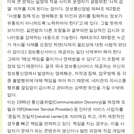
더욱 큰 문제는 실명제 적용 사이트 운영자가 광범위한 '사적 검
열' 의무를 지게 된다는 점이다. 정보통신망법 제44조 제2항은
"사생활 침해 또는 명예훼손 등 타인의 권리를 침해하는 정보가
유통되지 아니하도록 노력하여야 한다"고 돼 있다. 그럴 듯하게
보이지만, 같은법의 다른 조항들과 결부되면 일상적인 감시와 모
니터링을 강제하는 내용으로 기능한다. 제44조의2 제6항은 누군
가 게시물 삭제를 요청만 하면(삭제의 필요성에 대한 사법적 판단
이 없이도) 정보통신서비스 제공자는 일단 삭제부터 해야 한다.
그래야 "배상 책임을 줄이거나 면제받을 수 있다"고 이 조항에 규
정돼 있기 때문이다. 결국 국내 정보통신서비스 제공자는 자신의
정보통신망에서 발생하는 명예훼손, 저작권 침해, 업무방해 등 각
종 불법행위에 대해 책임을 져야 하기 때문에, 네티즌의 의사소통
행위를 끊임없이 감시하고 관리하는 강력한 유인을 가질 수밖에
없다.
이는 1996년 통신품위법(Communication Decency)을 제정해 포
털과 ISP(Internet Service Provider) 등 인터넷 서비스 사업자를
'중립적 전달자'(neutral carrier)로 자리매김 하고, 극히 제한적인
경우를 빼곤 책임을 면제하고 있다. 책임을 지는 경우는, 이들 사
업자가 문제가 되는 콘텐츠의 생산이나 발전 과정에 직접 개입돼