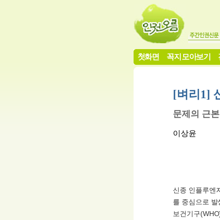
첫화면
꼭지 모아보기
[벼리1]
문제의 근본
이상윤
신종 인플루엔자
를 중심으로 발
보건기구(WHO)