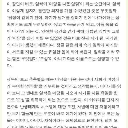
이 장면이 바로, 잎싹이 ‘마당을 나온 암탉’이 되는 순간이다. 잎싹
이 이렇게 갑자기 결연한 의지를 가질 수 있었던 것은 무엇일까.
“닭장에 갇히기 전에, 아기가 날개를 잘리기 전에” 나가야하는 상
황에서도 크게 두려워하지 않고 ‘마음을 굳게 먹고, 어둠 속을 걸
어 나가’게 되는 것. 안전한 공간을 얻기 위해 애썼던 잎싹이 그렇
게 ‘마당’을 쉽게 버릴 수 있었던 것은 바로 진짜 자기 편, 자기만
의 아기가 생겼기 때문이다. 정글 같은 세계 속에 잎싹과 아기만
이 서로를 지킬 수 있는 유일한 힘이 되어 버린다. 잎싹을 지켜 주
는 힘은 무엇일까. ‘모성’이 아니고 다른 이름으로는 설명할 수 없
다.
제목만 보고 추측했을 때는 마당을 나온다는 것이 사회가 여성에
게 부여한 ‘성역할’을 거부하는 것이라고 생각했는데, 이야기를 읽
어 보니 그 반대로 잎싹은 마당을 나오며 자기를 지킬 유일한 힘
으로 ‘모성’을 획득하게 되는 것으로 보인다. 이 이야기를 단지 자
본주의 반생태계적 시스템에 대한 도전, 차별에 대한 저항이라고
만 보기 힘들게 만든 부분이 바로 여기에 있다. 이 안에서 모든 동
물은 어머니, 아버지, 자식이라는 정체성으로 표현된다. 닭이 오
리 아이를 ‘키운다’고 하는 설정만으로는 뛰어넘어 버릴 수 없는