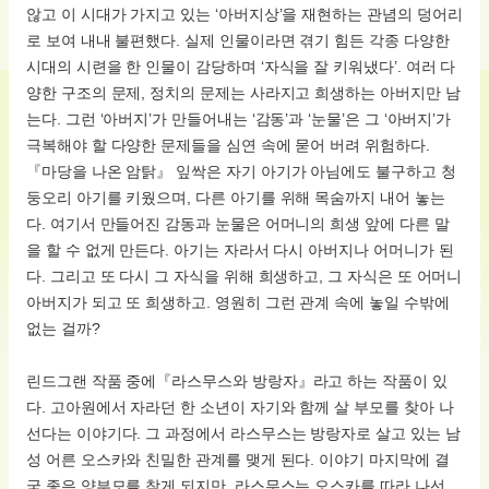
않고 이 시대가 가지고 있는 ‘아버지상’을 재현하는 관념의 덩어리
로 보여 내내 불편했다. 실제 인물이라면 겪기 힘든 각종 다양한
시대의 시련을 한 인물이 감당하며 ‘자식을 잘 키워냈다’. 여러 다
양한 구조의 문제, 정치의 문제는 사라지고 희생하는 아버지만 남
는다. 그런 ‘아버지’가 만들어내는 ‘감동’과 ‘눈물’은 그 ‘아버지’가
극복해야 할 다양한 문제들을 심연 속에 묻어 버려 위험하다.
『마당을 나온 암탉』 잎싹은 자기 아기가 아님에도 불구하고 청
둥오리 아기를 키웠으며, 다른 아기를 위해 목숨까지 내어 놓는
다. 여기서 만들어진 감동과 눈물은 어머니의 희생 앞에 다른 말
을 할 수 없게 만든다. 아기는 자라서 다시 아버지나 어머니가 된
다. 그리고 또 다시 그 자식을 위해 희생하고, 그 자식은 또 어머니
아버지가 되고 또 희생하고. 영원히 그런 관계 속에 놓일 수밖에
없는 걸까?
린드그랜 작품 중에『라스무스와 방랑자』라고 하는 작품이 있
다. 고아원에서 자라던 한 소년이 자기와 함께 살 부모를 찾아 나
선다는 이야기다. 그 과정에서 라스무스는 방랑자로 살고 있는 남
성 어른 오스카와 친밀한 관계를 맺게 된다. 이야기 마지막에 결
국 좋은 양부모를 찾게 되지만, 라스무스는 오스카를 따라 나선