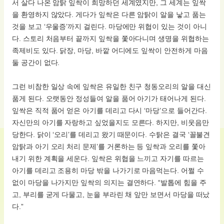
서 살다 나온 암탉 잎싹이 희망하던 세계였지만, 그 세계는 잎싹
을 환영하지 않았다. 게다가 잎싹은 다른 암탉이 알을 낳고 품는
것을 보고 ‘우울증’까지 걸린다. 마당에만 위협이 있는 것이 아니
다. 스토리 처음부터 끝까지 잎싹을 쫓아다니며 생명을 위협하는
족제비도 있다. 닭장, 마당, 바깥 어디에도 잎싹이 안전하게 마음
둘 공간이 없다.
그런 비참한 일상 속에 잎싹은 유일한 친구 청동오리의 알을 대신
품게 된다. 오랫동안 정성들여 알을 품어 아기가 태어나게 된다.
잎싹은 직적 품어 얻은 아기를 데리고 다시 ‘마당’으로 들어간다.
자신만의 아기를 자랑하고 싶었을지도 모른다. 하지만, 비웃음만
당한다. 닭이 ‘오리’를 데리고 왔기 때문이다. 수탉은 결국 ‘꼴불견
암탉과 아기 오리 처리 문제’를 거론하는 등 잎싹과 오리를 쫓아
내기 위한 계획을 세운다. 잎싹은 위협을 느끼고 자기를 따르는
아기를 데리고 조용히 마당 밖을 나가기로 마음먹는다. 어쩔 수
없이 마당을 나가지만 잎싹의 의지는 결연하다. “발톱에 힘을 주
고, 부리를 굳게 다물고, 눈을 부라린 채 앞만 보면서 마당을 떠났
다.”