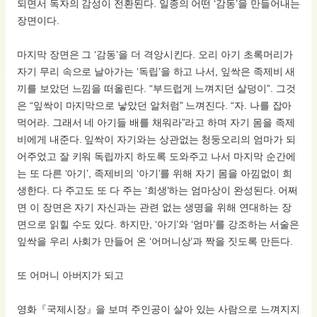
되면서 독자의 감성이 전환된다. 일종의 어떤 ‘감동’을 만들어내는
장면이다.
마지막 장면은 그 ‘감동’을 더 격앙시킨다. 오리 아기 초록머리가
자기 무리 속으로 날아가는 ‘독립’을 하고 나서, 잎싹은 족제비 새
끼를 보았던 느낌을 떠올린다. “부드럽게 느껴지던 살덩이”. 그것
은 “잎싹이 마지막으로 낳았던 알처럼” 느껴진다. “자. 나를 잡아
먹어라. 그래서 네 아기들 배를 채워라”라고 하며 자기 몸을 족제
비에게 내준다. 잎싹이 자기와는 상관없는 청둥오리의 엄마가 되
어주었고 잘 키워 독립까지 하도록 도와주고 나서 마지막 순간에
는 또 다른 ‘아기’, 족제비의 ‘아기’를 위해 자기 몸을 아낌없이 희
생한다. 다 주고도 또 다 주는 ‘희생’하는 엄마상이 완성된다. 어쩌
면 이 장면은 자기 자신과는 관련 없는 생명을 위해 연대하는 장
면으로 읽힐 수도 있다. 하지만, ‘아기’와 ‘엄마’를 강조하는 서술은
잎싹을 우리 사회가 만들어 온 ‘어머니상’과 짝을 짓도록 만든다.
또 어머니 아버지가 되고
영화『국제시장』을 보며 주인공이 살아 있는 사람으로 느껴지지