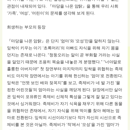
관점이 내재되어 있다. 『마당을 나온 암탉』을 통해 우리 사회
‘가족’, ‘여성’, ‘어린이’의 문제를 생각해 보게 된다.
희생하는 부모의 등장
『마당을 나온 암탉』은 단지 ‘엄마’와 ‘모성’만을 말하지 않는다.
잎싹이 키우는 아기 ‘초록머리’의 아빠도 자식을 위해 자기 몸을
던지는 존재로 나온다. “청둥오리는 알이 곧 부화할 거라는 사실
을 알았기 때문에 조용히 목숨을 내놓은 게 분명했다.” “너야말로
훌륭한 아버지야!” 첫 장면부터 마지막까지 잎싹을 위협하는 족제
비도 마지막 장면에서는 아기를 위해 헌신하는 ‘엄마’로 전환된다.
잎싹은 “언뜻 보인 배와 젖꼭지”를 보고, 족제비가 네 발 가진 ‘물
컹한 어린것들’의 엄마라는 사실을 깨닫게 된다. 닭장에서만 살아
온 잎싹이 포유류인 족제비 신체적 특성을 그렇게 잘 알고 있다는
것에서 싱거워졌다. 족제비가 자기 식욕을 채우기 위해 다른 동물
을 위협하던 존재에서, 자기 자식을 위해 먹이를 찾아 헤매는 엄
마로 전환된다. 잎싹의 시선이라기보다 작가 자신의 시선으로 족
제비를 본 것은 아닐까. 족제비가 ‘적’에서 ‘모성’을 가진 ‘엄마’가