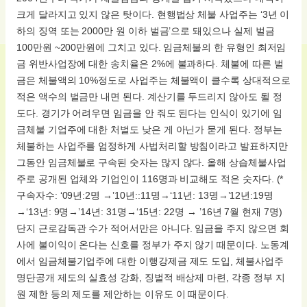
크게 달라지고 있지 않은 탓이다. 현행법상 체불 사업주는 ‘3년 이
하의 징역 또는 2000만 원 이하 벌금’으로 돼있으나 실제 벌금
100만원 ~200만원에 그치고 있다. 임금체불의 한 유형인 최저임
금 위반사업장에 대한 송치율은 2%에 불과하다. 체불에 따른 벌
금은 체불액의 10%정도로 사업주는 체불액이 클수록 상대적으로
적은 액수의 벌금만 내면 된다. 계산기를 두드리지 않아도 될 정
도다. 경기가 어려우면 임금을 안 줘도 된다는 인식이 있기에 임
금체불 기업주에 대한 처벌도 낮은 게 아닌가 묻게 된다. 정부는
체불하는 사업주를 엄정하게 사법처리할 방침이라고 발표하지만
그동안 임금체불로 구속된 숫자는 많지 않다. 올해 상습체불사업
주로 공개된 업체와 기업인이 116명과 비교해도 적은 숫자다. (*
구속자수: ‘09년:2명 →’10년::11명→‘11년: 13명→’12년:19명
→‘13년: 9명→’14년: 31명→‘15년: 22명 → ’16년 7월 현재 7명)
단지 근로감독관 수가 적어서만은 아니다. 임금을 주지 않으면 회
사에 불이익이 온다는 신호를 정부가 주지 않기 때문이다. 노동계
에서 임금체불기업주에 대한 이행강제금 제도 도입, 체불사업주
명단공개 제도의 실효성 강화, 징벌적 배상제 마련, 각종 정부 지
원 제한 등의 제도를 제안하는 이유도 이 때문이다.