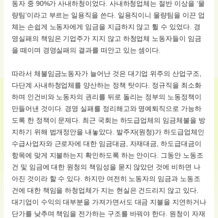
동자 중 90%가 사내하청이었다. 사내하청업체는 절반 이상을 ‘물
량팀’이라고 부르는 일용직을 쓴다. 일용직이니 물량팀을 이끈 업
체는 손쉽게 노동자에게 임금을 지급하지 않고 튈 수 있었다. 경
영실패의 책임은 기업주가 지지 않고 하청업체 노동자들이 임금
을 떼이며 경영실패의 결과를 떠안고 있는 셈이다.
따라서 체불임금노동자가 늘어난 것은 대기업 위주의 산업구조,
다단계 사내하청업체를 양산하는 정책 탓이다. 정규직을 최소화
하며 인건비와 노동자의 권리를 뒤로 돌리는 정부의 노동정책이
만들어낸 것이다. 경영 실패를 정리해고와 명예퇴직으로 가능하
도록 한 정책이 문제다. 최근 국회는 하도급업체의 임금체불을 방
지하기 위해 법개정안을 내놓았다. 발주자(원청)가 하도급업체인
수급사업자와 근로자에 대한 임금대금, 자재대금, 하도급대금이
항목에 맞게 지불하는지 확인하도록 하는 안이다. 그동안 노동조
건 및 임금에 대한 원청의 책임성을 묻지 않았던 것에 비하면 나
아진 것이라 할 수 있다. 하지만 여전히 노동자의 임금과 노동조
건에 대한 책임을 하청업체가 지는 현실은 건드리지 않고 있다.
대기업이 수익의 대부분을 가져가면서도 대금 지불을 지연하거나
단가를 낮추며 책임을 전가하는 구조를 바꿔야 한다. 원청이 자재