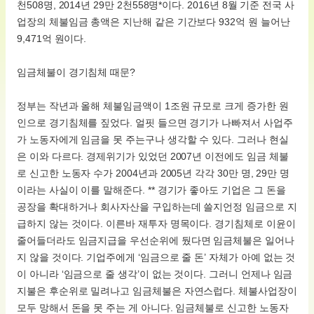
천508명, 2014년 29만 2천558명*이다. 2016년 8월 기준 전국 사
업장의 체불임금 총액은 지난해 같은 기간보다 932억 원 늘어난
9,471억 원이다.
임금체불이 경기침체 때문?
정부는 작년과 올해 체불임금액이 1조원 규모로 크게 증가한 원
인으로 경기침체를 짚었다. 얼핏 들으면 경기가 나빠져서 사업주
가 노동자에게 임금을 못 주는구나 생각할 수 있다. 그러나 현실
은 이와 다르다. 경제위기가 있었던 2007년 이전에도 임금 체불
로 신고한 노동자 수가 2004년과 2005년 각각 30만 명, 29만 명
이라는 사실이 이를 말해준다. ** 경기가 좋아도 기업은 그 돈을
공장을 확대하거나 회사자산을 구입하는데 쓸지언정 임금으로 지
급하지 않는 것이다. 이른바 재투자 명목이다. 경기침체로 이윤이
줄어들더라도 임금지급을 우선순위에 뒀다면 임금체불은 일어나
지 않을 것이다. 기업주에게 ‘임금으로 줄 돈’ 자체가 아예 없는 것
이 아니라 ‘임금으로 줄 생각’이 없는 것이다. 그러니 언제나 임금
지불은 후순위로 밀려나고 임금체불은 자연스럽다. 체불사업장이
모두 망해서 돈을 못 주는 게 아니다. 임금체불로 신고한 노동자