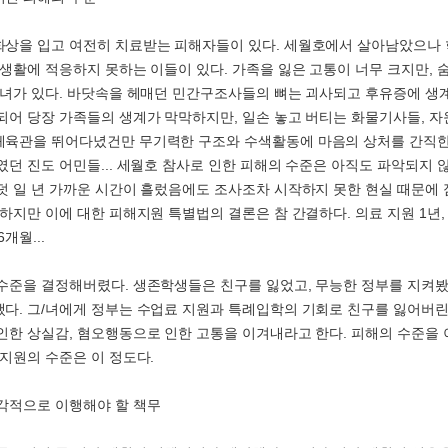
상을 입고 여전히 치료받는 피해자들이 있다. 세월호에서 살아남았으나
 생활에 적응하지 못하는 이들이 있다. 가족을 잃은 고통이 너무 크지만, 
/녀가 있다. 바닷속을 헤매던 민간구조사들의 뼈는 괴사되고 후유증에 생
되어 당장 가족들의 생계가 막막하지만, 일손 놓고 버티는 화물기사들, 
육관을 뛰어다녔건만 무기력한 구조와 수색활동에 마음의 상처를 간직한
였던 진도 어민들... 세월호 참사로 인한 피해의 수준은 아직도 파악되지 않
덧 일 년 가까운 시간이 흘렀음에도 조사조차 시작하지 못한 현실 때문에
 하지만 이에 대한 피해지원 특별법의 결론은 참 간결하다. 의료 지원 1년
6개월...
수준을 결정해버렸다. 생존학생들은 친구를 잃었고, 무능한 정부를 지켜봤
다. 그/녀에게 정부는 수업료 지원과 특례입학의 기회로 친구를 잃어버린
인한 상실감, 혐오행동으로 인한 고통을 이겨내라고 한다. 피해의 수준을
 지원의 수준은 이 정도다.
각적으로 이행해야 할 책무