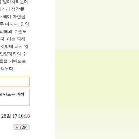
을 알아차리는데
히리라 생각했
 대책이 마련될
무 더디다. 인양
 피해의 수준도
다. 이는 피해
것밖에 되지 않
 인양계획의 수
기들을 기반으로
 책무다.
으로 만드는 과정
6일 17:10:18