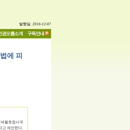
발행일: 2016-12-07
인권오름소개
구독안내
원법에 피
 ‘세월호참사국
자고 제안한다.