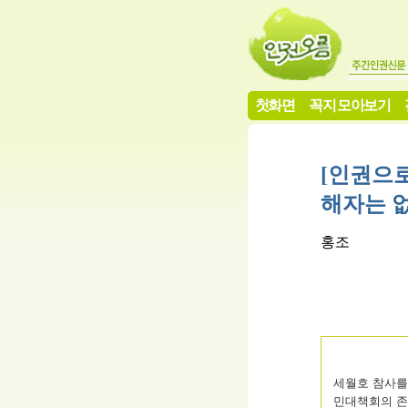
첫화면
꼭지 모아보기
[인권으로
해자는 
홍조
세월호 참사를
민대책회의 존